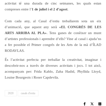
activitat té una durada de cinc setmanes, les quals estan
compreses entre l’
1 de juliol i el 2 d’agost
.
Com cada any, al Casal d’estiu treballarem sota un eix
d’animació, que aquest any serà
«EL CONGRÉS DE LES
ARTS ARRIBA AL PLA»
. Tens ganes de conèixer un munt
d’artistes professionals i aprendre d’ells? Vine al casal i ajuda’ns
a fer possible el Primer congrés de les Arts de la mà d’ÍLAD
RODAVLAS.
És l’activitat perfecta per treballar la creativitat, imaginar i
descobrir-nos a través de diverses activitats i jocs. I tot això,
acompanyats per: Frida Kahlo, Zaha Hadid, Phyllida Lloyd,
Louise Bourgeois i Roser Capdevila.
2020
casals d'estiu