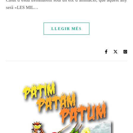
Casal d’estiu treballarem sota un eix d’animació, que aquest any
serà «LES MIL…
LLEGIR MÉS